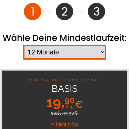
1
2
3
Wähle Deine Mindestlaufzeit:
NUR FÜR KURZE ZEIT GÜLTIG!
BASIS
19,
90
€
MTL.
statt 34,90€
Mehr Infos